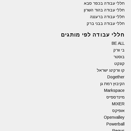
חללי עבודה בכפר סבא
חללי עבודה בהוד השרון
חללי עבודה ברעננה
חללי עבודה בבני ברק
חללי עבודה לפי מותגים
BE ALL
בי וורק
בוסטר
קונקט
קו וורקינג ישראל
Dogether
הקיבוץ רמת גן
Markspace
מיינדספייס
MIXER
אופיקס
Openvalley
Powerball
Regus