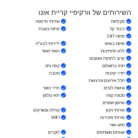
השירותים של וורקיפיי קריית אונו
מקלחות
שירותי הדפסה
כיבוד קל
פתוח בשבת
פתוח 24/7
פתוח בשישי
ידידותי לבע"ח
ללא התחייבות
האפי האוור
קרוב לתחנת אוטובוס
חניה בתשלום
קפה ותה
חדר ישיבות
מטבח
חלל אירועים והרצאות
נגישות לנכים
חדר כושר
מכונת קפה
תאי טלפון
אחסון אופניים
שירותי ניקיון
קהילה ונטוורקינג
שירותי מזכירות
WIFI
מיזוג אוויר
שטחים משותפים
לוקרים