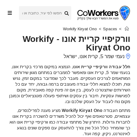
Ski
t
conten
Workify Kiryat Ono
>
Spaces
>
וורקיפיי קריית אונו
-
Workify
Kiryat Ono
נעמי שמר 5, קרית אונו, ישראל
חלל עבודה וורקיפיי קריית אונו
, הנמצא במיקום מרכזי בקרית אונו,
בנעמי שמר 5, קרית אונו ומאפשר לממברים במתחם מגוון שירותים
המותאמים לצרכים העסקיים. מעבר לכך שמדובר במקום זמין, נגיש
ונוח, תוכלו למצוא חללי עבודה מעוצבים ברמה גבוהה, יחד עם כל
השירותים שתצטרכו לעסק, בין אם זה פינת קפה מאובזרת, מקום
לפגישות עסקיות, חיבור בין עסקים ושיתופי פעולה פוטנציאליים וכמובן
מקום נוח לעבוד על העסק שלכם ובו.
מתחם העבודה
Workify Kiryat Ono
מציע מענה לפרילנסרים,
עצמאיים, סטרטאפים ואף יכול להכיל משרדים להשכרה בקרית אונו
לחברות גדולות. היתרון של מתחמי עבודה כמו וורקיפיי קריית אונו הוא
כך שהמחיר כולל הכל ואין צורך להתעסק עם ספקים שונים בנוגע
לאינטרנט, ניקיון, קפה ועוד.