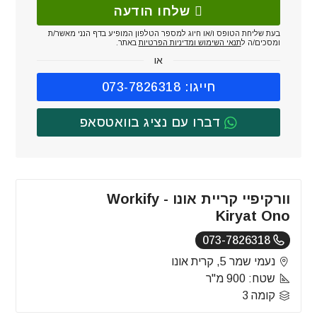
שלחו הודעה
בעת שליחת הטופס ו/או חיוג למספר הטלפון המופיע בדף הנני מאשר/ת
ומסכים/ה ל
תנאי השימוש ומדיניות הפרטיות
באתר.
או
חייגו: 073-7826318
דברו עם נציג בוואטסאפ
וורקיפיי קריית אונו - Workify
Kiryat Ono
073-7826318
נעמי שמר 5, קרית אונו
שטח: 900 מ"ר
קומה 3