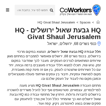
Ski
t
conten
HQ Givat Shaul Jerusalem
>
Spaces
>
HQ גבעת שאול ירושלים
-
HQ
Givat Shaul Jerusalem
כנפי נשרים 68, ירושלים, ישראל
חלל עבודה HQ גבעת שאול ירושלים
, הנמצא במיקום מרכזי
בירושלים, בכנפי נשרים 68, ירושלים ומאפשר לממברים במתחם מגוון
שירותים המותאמים לצרכים העסקיים. מעבר לכך שמדובר במקום
זמין, נגיש ונוח, תוכלו למצוא חללי עבודה מעוצבים ברמה גבוהה, יחד
עם כל השירותים שתצטרכו לעסק, בין אם זה פינת קפה מאובזרת,
מקום לפגישות עסקיות, חיבור בין עסקים ושיתופי פעולה פוטנציאליים
וכמובן מקום נוח לעבוד על העסק שלכם ובו.
מתחם העבודה
HQ Givat Shaul Jerusalem
מציע מענה
לפרילנסרים, עצמאיים, סטרטאפים ואף יכול להכיל משרדים להשכרה
בירושלים לחברות גדולות. היתרון של מתחמי עבודה כמו HQ גבעת
שאול ירושלים הוא כך שהמחיר כולל הכל ואין צורך להתעסק עם
ספקים שונים בנוגע לאינטרנט, ניקיון, קפה ועוד.