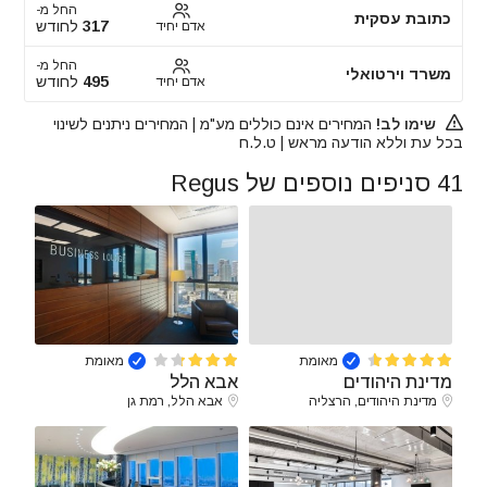
החל מ-
כתובת עסקית
317
לחודש
אדם יחיד
החל מ-
משרד וירטואלי
495
לחודש
אדם יחיד
שימו לב!
המחירים אינם כוללים מע"מ | המחירים ניתנים לשינוי
בכל עת וללא הודעה מראש | ט.ל.ח
41 סניפים נוספים של Regus
מאומת
מאומת
מדינת היהודים
אבא הלל
מדינת היהודים, הרצליה
אבא הלל, רמת גן