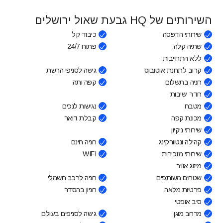
השירותים של HQ גבעת שאול ירושלים
שירותי הדפסה
כיבוד קל
שתיה קלה
פתוח 24/7
ללא התחייבות
קרוב לתחנת אוטובוס
גישה לסניפי הרשת
חניה בתשלום
קפה ותה
חדר ישיבות
מטבח
נגישות לנכים
מכונת קפה
קבלת דואר
שירותי ניקיון
קהילה ונטוורקינג
חניה חינם
שירותי מזכירות
WIFI
מיזוג אוויר
שטחים משותפים
חניה לרכב חשמלי
פרטיות מלאה
חניון בהסדר
סיב אופטי
מרחב מוגן
גישה לסניפים בעולם