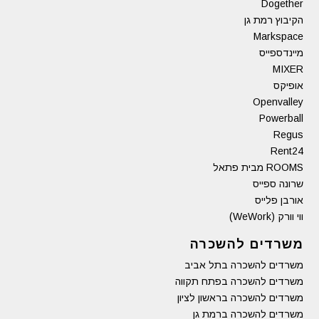
Dogether
הקיבוץ רמת גן
Markspace
מיינדספייס
MIXER
אופיקס
Openvalley
Powerball
Regus
Rent24
ROOMS מבית פתאל
שרונה ספייס
אורבן פלייס
ווי וורק (WeWork)
משרדים להשכרה
משרדים להשכרה בתל אביב
משרדים להשכרה בפתח תקווה
משרדים להשכרה בראשון לציון
משרדים להשכרה ברמת גן