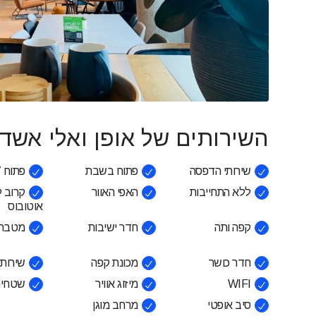
השירותים של אופן ואלי אשדו
שירותי הדפסה
פתוח בשבת
פתוח 24/7
ללא התחייבות
האפי האוור
קרוב 
אוטובוס
קפה ותה
חדר ישיבות
מטבח
חדר כושר
מכונת קפה
שירותי 
WIFI
מיזוג אוויר
שטחים
סיב אופטי
מרחב מוגן