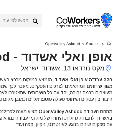
Ski
t
conten
OpenValley Ashdod
>
Spaces
>
אופן ואלי אשדוד
-
od
מקס נורדאו 13, אשדוד, ישראל
חלל עבודה אופן ואלי אשדוד
מגוון שירותים המותאמים לצרכים העסקיים. מעבר לכך שמדוב
מעוצבים ברמה גבוהה, יחד עם כל השירותים שתצטרכו לעסק,
חיבור בין עסקים ושיתופי פעולה פוטנציאליים וכמובן מקום 
מתחם העבודה
OpenValley Ashdod
מציע מענה לפרילנס
באשדוד לחברות גדולות. היתרון של מתחמי עבודה כמו אופן
עם ספקים שונים בנוגע לאינטרנט, ניקיון, קפה ועוד.