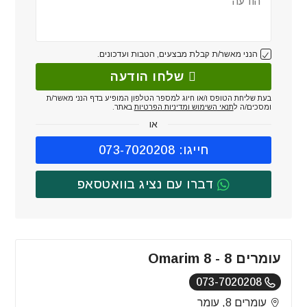
הנני מאשר/ת קבלת מבצעים, הטבות ועדכונים.
שלחו הודעה
בעת שליחת הטופס ו/או חיוג למספר הטלפון המופיע בדף הנני מאשר/ת
ומסכים/ה ל
תנאי השימוש ומדיניות הפרטיות
באתר.
או
חייגו: 073-7020208
דברו עם נציג בוואטסאפ
עומרים 8 - Omarim 8
073-7020208
עומרים 8, עומר