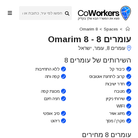
Ski
t
conten
Omarim 8
>
Spaces
>
עומרים 8
-
Omarim 8
עומרים 8, עומר, ישראל
השירותים של עומרים 8
כיבוד קל
ללא התחייבות
קרוב לתחנת אוטובוס
קפה ותה
חדר ישיבות
מטבח
מכונת קפה
שירותי ניקיון
חניה חינם
WIFI
מיזוג אוויר
סיב אופטי
מקרן / מסך
ריהוט
עומרים 8 מחירים