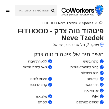
Ski
t
conten
FITHOOD Neve Tzedek
>
Spaces
>
פיטהוד נווה צדק
-
FITHOOD
Neve Tzedek
שנקר 2, תל אביב-יפו, ישראל
השירותים של פיטהוד נווה צדק
פתוח בשישי
ללא התחייבות
קרוב לתחנת אוטובוס
גישה לסניפי הרשת
חניה בתשלום
קפה ותה
נגישות לנכים
חדר כושר
קרוב לרכבת
שירותי ניקיון
WIFI
מיזוג אוויר
שטחים משותפים
לוקרים