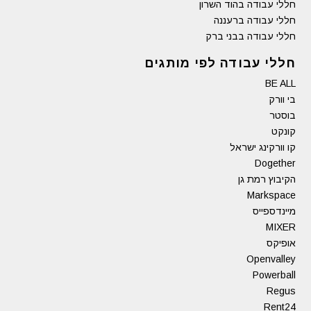
חללי עבודה בהוד השרון
חללי עבודה ברעננה
חללי עבודה בבני ברק
חללי עבודה לפי מותגים
BE ALL
בי וורק
בוסטר
קונקט
קו וורקינג ישראל
Dogether
הקיבוץ רמת גן
Markspace
מיינדספייס
MIXER
אופיקס
Openvalley
Powerball
Regus
Rent24