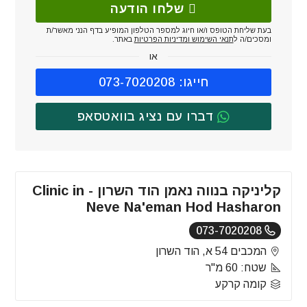
שלחו הודעה
בעת שליחת הטופס ו/או חיוג למספר הטלפון המופיע בדף הנני מאשר/ת
ומסכים/ה ל
תנאי השימוש ומדיניות הפרטיות
באתר.
או
חייגו: 073-7020208
דברו עם נציג בוואטסאפ
קליניקה בנווה נאמן הוד השרון - Clinic in
Neve Na'eman Hod Hasharon
073-7020208
המכבים 54 א, הוד השרון
שטח: 60 מ"ר
קומה קרקע