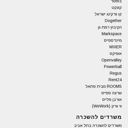
בוסטר
קונקט
קו וורקינג ישראל
Dogether
הקיבוץ רמת גן
Markspace
מיינדספייס
MIXER
אופיקס
Openvalley
Powerball
Regus
Rent24
ROOMS מבית פתאל
שרונה ספייס
אורבן פלייס
ווי וורק (WeWork)
משרדים להשכרה
משרדים להשכרה בתל אביב