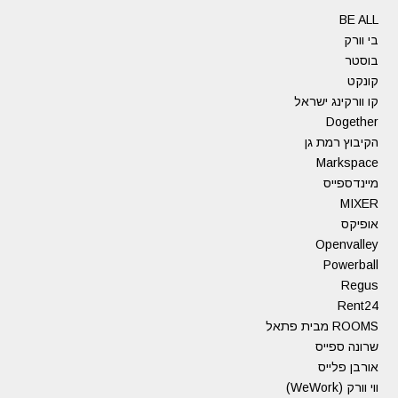
BE ALL
בי וורק
בוסטר
קונקט
קו וורקינג ישראל
Dogether
הקיבוץ רמת גן
Markspace
מיינדספייס
MIXER
אופיקס
Openvalley
Powerball
Regus
Rent24
ROOMS מבית פתאל
שרונה ספייס
אורבן פלייס
ווי וורק (WeWork)