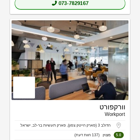
073-7829167
וורקפורט
Workport
הדולב 3 (פארק הייטק צפון), פארק תעשיות בר-לב, ישראל
5.0
מצוין
(137 חוות דעת)